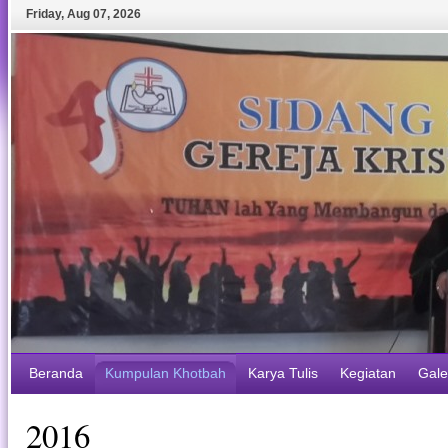
Friday
,
Aug
07
,
2026
Beranda
Kumpulan Khotbah
Karya Tulis
Kegiatan
Gale
2016