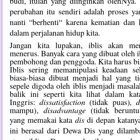
budi, itulah yang diinginkan olehNya
perubahan itu sendiri adalah proses ya
nanti “berhenti“ karena kematian dan 
dalam perjalanan hidup kita.
Jangan kita lupakan,
iblis akan me
menerus.
Banyak cara yang dibuat oleh i
pembohong dan penggoda. Kita harus bis
Iblis sering memanipulasi keadaan se
biasa-biasa dibuat menjadi hal yang 
sepele digoda oleh iblis menjadi masala
balik ini seperti kita lihat dalam ka
dissatisfaction
, d
Inggris:
(tidak puas)
disadvantage
mampu),
(tidak berunt
dis
yang memakai kata
di depan katany
ini berasal dari Dewa Dis yang dilamb