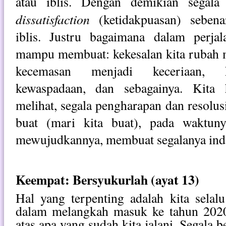
atau iblis. Dengan demikian segal
dissatisfaction
(ketidakpuasan) sebena
iblis. Justru bagaimana dalam perjal
mampu membuat: kekesalan kita rubah 
kecemasan menjadi keceriaan, k
kewaspadaan, dan sebagainya. Kita 
melihat, segala pengharapan dan resolusi
buat (mari kita buat), pada waktun
mewujudkannya, membuat segalanya ind
Keempat: Bersyukurlah (ayat 13)
Hal yang terpenting adalah kita sela
dalam melangkah masuk ke tahun 2020 
atas apa yang sudah kita jalani. Segala b