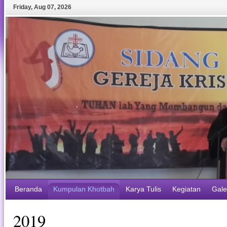
Friday
,
Aug
07
,
2026
Beranda
Kumpulan Khotbah
Karya Tulis
Kegiatan
Gale
2019