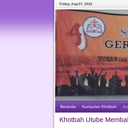
Friday
,
Aug
07
,
2026
Beranda
Kumpulan Khotbah
Ka
Khotbah Utube Membal