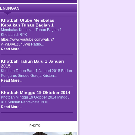
ENUNGAN
Khotbah Utube Membalas
Kebaikan Tuhan Bagian 1
Membalas Kebaikan Tuhan Bagian 1
Khotbah di RPK
https://www.youtube.com/watch?
v=WDjALZ3h3Wg
Radio...
Read More...
Khotbah Tahun Baru 1 Januari
2015
Khotbah Tahun Baru 1 Januari 2015 Badan
Pengurus Sinode Gereja Kristen...
Read More...
Khotbah Minggu 19 Oktober 2014
Khotbah Minggu 19 Oktober 2014 Minggu
XIX Setelah Pentakosta INJIL...
Read More...
PHOTO