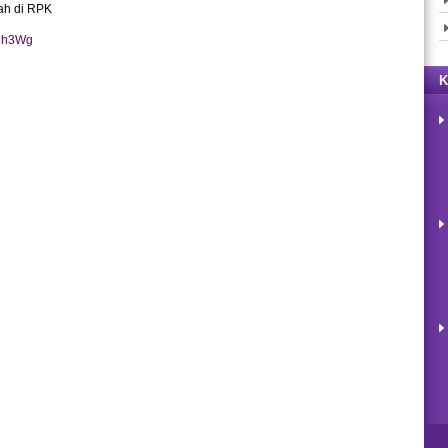
ah di RPK
Z3h3Wg
K