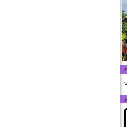
P
W
S