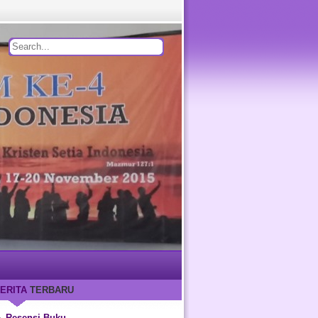
ERITA
TERBARU
Resensi Buku