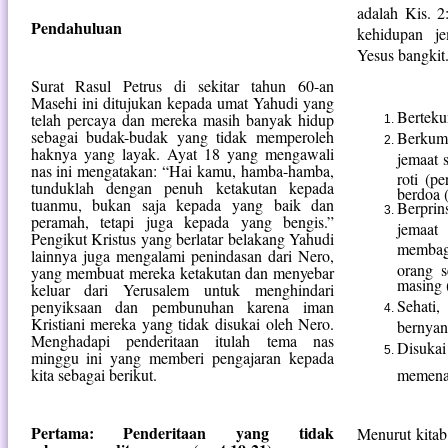
adalah Kis. 2
Pendahuluan
kehidupan j
Yesus bangkit.
Surat Rasul Petrus di sekitar tahun 60-an
Masehi ini ditujukan kepada umat Yahudi yang
Berteku
telah percaya dan mereka masih banyak hidup
sebagai budak-budak yang tidak memperoleh
Berkum
haknya yang layak. Ayat 18 yang mengawali
jemaat 
nas ini mengatakan: “Hai kamu, hamba-hamba,
roti (p
tunduklah dengan penuh ketakutan kepada
berdoa (
tuanmu, bukan saja kepada yang baik dan
Berpri
peramah, tetapi juga kepada yang bengis.”
jemaat
Pengikut Kristus yang berlatar belakang Yahudi
membag
lainnya juga mengalami penindasan dari Nero,
orang s
yang membuat mereka ketakutan dan menyebar
masing 
keluar dari Yerusalem untuk menghindari
Sehati
penyiksaan dan pembunuhan karena iman
Kristiani mereka yang tidak disukai oleh Nero.
bernyan
Menghadapi penderitaan itulah tema nas
Disuk
minggu ini yang memberi pengajaran kepada
kita sebagai berikut.
memena
Pertama: Penderitaan yang tidak
Menurut kita