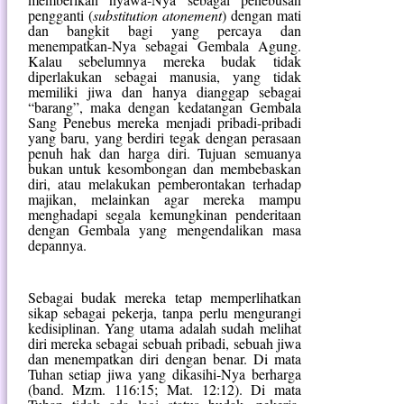
pengganti (
substitution atonement
) dengan mati
dan bangkit bagi yang percaya dan
menempatkan-Nya sebagai Gembala Agung.
Kalau sebelumnya mereka budak tidak
diperlakukan sebagai manusia, yang tidak
memiliki jiwa dan hanya dianggap sebagai
“barang”, maka dengan kedatangan Gembala
Sang Penebus mereka menjadi pribadi-pribadi
yang baru, yang berdiri tegak dengan perasaan
penuh hak dan harga diri. Tujuan semuanya
bukan untuk kesombongan dan membebaskan
diri, atau melakukan pemberontakan terhadap
majikan, melainkan agar mereka mampu
menghadapi segala kemungkinan penderitaan
dengan Gembala yang mengendalikan masa
depannya.
Sebagai budak mereka tetap memperlihatkan
sikap sebagai pekerja, tanpa perlu mengurangi
kedisiplinan. Yang utama adalah sudah melihat
diri mereka sebagai sebuah pribadi, sebuah jiwa
dan menempatkan diri dengan benar. Di mata
Tuhan setiap jiwa yang dikasihi-Nya berharga
(band. Mzm. 116:15; Mat. 12:12). Di mata