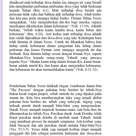
dimaksud mati terhadap dosa dalam nas minggu ini yang berarti
kita menghindari perbuatan-perbuatan dosa yang tidak berkenan
kepada Tuhan (Rm. 6:2). Mati terhadap dosa berarti ada
perasaan tidak suka dan bahkan jijik terhadap dosa. Allah kudus
dan kita pun perlu menjaga hidup kudus. Firman Tuhan Yesus
mengatakan, "Aku menguduskan diri-Ku bagi mereka, supaya
merekapun dikuduskan dalam kebenaran" (Yoh. 17:19). Alkitab
berkata, "Sebab waktu kamu hamba dosa, kamu bebas dari
kebenaran" (Rm. 6:20). Arti kedua mati terhadap dosa adalah
kita sudah dipisahkan dari dosa-dosa yang lalu. Kehidupan baru
telah dimulai di dalam Yesus. Untuk itu dikatakan bahwa kita
hidup untuk kebenaran dalam pengertian kita hidup dalam
pedoman dan kuasa Firman serta menjaga anugerah itu dan
berbuah. Kita diminta hidup sesuai dengan firman-Nya, seperti
dikatakan-Nya kepada orang-orang Yahudi yang percaya
kepada-Nya: "Jikalau kamu tetap dalam firman-Ku, kamu benar-
benar adalah murid-Ku dan kamu akan mengetahui kebenaran,
dan kebenaran itu akan memerdekakan kamu" (Yoh. 8:31-32).
Penderitaan Tuhan Yesus tidaklah ringan. Gambaran dalam film
"The Passion" dengan pukulan bola berduri ke tubuh-Nya
bukan kisah isapan jempol, sebab metode itu yang dipakai pada
zaman itu. Kita bisa membayangkan luka yang terjadi akibat
pukulan bola berduri itu: tubuh yang terkoyak, daging yang
terkuak penuh darah menjadi bilur-bilur yang mengenaskan.
Darah Yesus menjadi terpercik kemana-mana saat bola duri itu
dihempaskan ke tubuh-Nya. Percikan darah Anak Domba Allah
ibarat percikan darah domba di mezbah umat Yahudi. Inilah
yang membuat prosesi itu menjadi sempurna: Ada korban yang
tidak bercacat dan ada percikan darah melalui bilur-bilur-Nya
(Yes. 53:3-5). Yesus tidak saja menjadi korban tetapi menjadi
pengganti diri kita sebagai penerima hukuman atas dosa-dosa