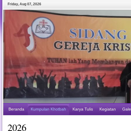
Friday
,
Aug
07
,
2026
Beranda
Kumpulan Khotbah
Karya Tulis
Kegiatan
Gale
2026