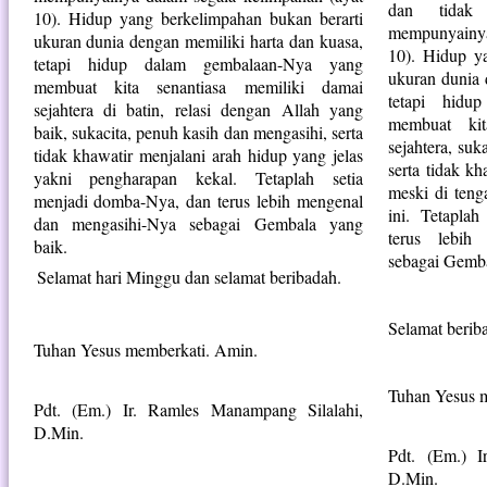
dan tidak 
10). Hidup yang berkelimpahan bukan berarti
mempunyainya
ukuran dunia dengan memiliki harta dan kuasa,
10). Hidup y
tetapi hidup dalam gembalaan-Nya yang
ukuran dunia 
membuat kita senantiasa memiliki damai
tetapi hidu
sejahtera di batin, relasi dengan Allah yang
membuat kit
baik, sukacita, penuh kasih dan mengasihi, serta
sejahtera, suk
tidak khawatir menjalani arah hidup yang jelas
serta tidak kh
yakni pengharapan kekal. Tetaplah setia
meski di teng
menjadi domba-Nya, dan terus lebih mengenal
ini. Tetapla
dan mengasihi-Nya sebagai Gembala yang
terus lebih
baik.
sebagai Gemba
Selamat hari Minggu dan selamat beribadah.
Selamat berib
Tuhan Yesus memberkati. Amin.
Tuhan Yesus m
Pdt. (Em.) Ir. Ramles Manampang Silalahi,
D.Min.
Pdt. (Em.) I
D.Min.