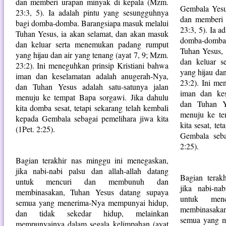
dan memberi urapan minyak di kepala (Mzm.
Gembala Yesu
23:3, 5). Ia adalah pintu yang sesungguhnya
dan memberi 
bagi domba-domba. Barangsiapa masuk melalui
23:3, 5). Ia 
Tuhan Yesus, ia akan selamat, dan akan masuk
domba-domba,
dan keluar serta menemukan padang rumput
Tuhan Yesus, 
yang hijau dan air yang tenang (ayat 7, 9; Mzm.
dan keluar 
23:2). Ini meneguhkan prinsip Kristiani bahwa
yang hijau dan
iman dan keselamatan adalah anugerah-Nya,
23:2). Ini me
dan Tuhan Yesus adalah satu-satunya jalan
iman dan kes
menuju ke tempat Bapa sorgawi. Jika dahulu
dan Tuhan Ye
kita domba sesat, tetapi sekarang telah kembali
menuju ke te
kepada Gembala sebagai pemelihara jiwa kita
kita sesat, te
(1Pet. 2:25).
Gembala seba
2:25).
Bagian terakhir nas minggu ini menegaskan,
jika nabi-nabi palsu dan allah-allah datang
Bagian terak
untuk mencuri dan membunuh dan
jika nabi-na
membinasakan, Tuhan Yesus datang supaya
untuk me
semua yang menerima-Nya mempunyai hidup,
membinasaka
dan tidak sekedar hidup, melainkan
semua yang 
mempunyainya dalam segala kelimpahan (ayat