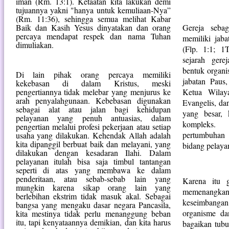
iman (Rm. 13:1). Ketaatan kita lakukan demi
tujuannya yakni "hanya untuk kemuliaan-Nya”
(Rm. 11:36), sehingga semua melihat Kabar
Baik dan Kasih Yesus dinyatakan dan orang
Gereja sebag
percaya mendapat respek dan nama Tuhan
memiliki jaba
dimuliakan.
(Flp. 1:1; 1
sejarah gere
bentuk organi
Di lain pihak orang percaya memiliki
jabatan Paus
kekebasan di dalam Kristus, meski
pengertiannya tidak melebar yang menjurus ke
Ketua Wilay
arah penyalahgunaan. Kebebasan digunakan
Evangelis, da
sebagai alat atau jalan bagi kehidupan
yang besar, 
pelayanan yang penuh antuasias, dalam
kompleks.
pengertian melalui profesi pekerjaan atau setiap
pertumbuhan 
usaha yang dilakukan. Kehendak Allah adalah
kita dipanggil berbuat baik dan melayani, yang
bidang pelay
dilakukan dengan kesadaran Ilahi. Dalam
pelayanan itulah bisa saja timbul tantangan
seperti di atas yang membawa ke dalam
penderitaan, atau sebab-sebab lain yang
Karena itu 
mungkin karena sikap orang lain yang
memenang
berlebihan ekstrim tidak masuk akal. Sebagai
keseimbanga
bangsa yang mengaku dasar negara Pancasila,
organisme da
kita mestinya tidak perlu menanggung beban
itu, tapi kenyataannya demikian, dan kita harus
bagaikan tubu