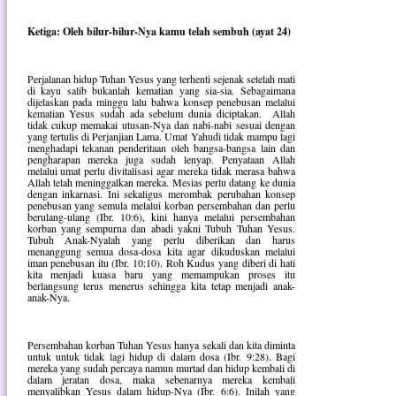
Ketiga: Oleh bilur-bilur-Nya kamu telah sembuh (ayat 24)
Perjalanan hidup Tuhan Yesus yang terhenti sejenak setelah mati
di kayu salib bukanlah kematian yang sia-sia. Sebagaimana
dijelaskan pada minggu lalu bahwa konsep penebusan melalui
kematian Yesus sudah ada sebelum dunia diciptakan.
Allah
tidak cukup memakai utusan-Nya dan nabi-nabi sesuai dengan
yang tertulis di Perjanjian Lama. Umat Yahudi tidak mampu lagi
menghadapi tekanan penderitaan oleh bangsa-bangsa lain dan
pengharapan mereka juga sudah lenyap. Penyataan Allah
melalui umat perlu divitalisasi agar mereka tidak merasa bahwa
Allah telah meninggalkan mereka. Mesias perlu datang ke dunia
dengan inkarnasi. Ini sekaligus merombak perubahan konsep
penebusan yang semula melalui korban persembahan dan perlu
berulang-ulang (Ibr. 10:6), kini hanya melalui persembahan
korban yang sempurna dan abadi yakni Tubuh Tuhan Yesus.
Tubuh Anak-Nyalah yang perlu diberikan dan harus
menanggung semua dosa-dosa kita agar dikuduskan melalui
iman penebusan itu (Ibr. 10:10). Roh Kudus yang diberi di hati
kita menjadi kuasa baru yang memampukan proses itu
berlangsung terus menerus sehingga kita tetap menjadi anak-
anak-Nya.
Persembahan korban Tuhan Yesus hanya sekali dan kita diminta
untuk untuk tidak lagi hidup di dalam dosa (Ibr. 9:28). Bagi
mereka yang sudah percaya namun murtad dan hidup kembali di
dalam jeratan dosa, maka sebenarnya mereka kembali
menyalibkan Yesus dalam hidup-Nya (Ibr. 6:6). Inilah yang