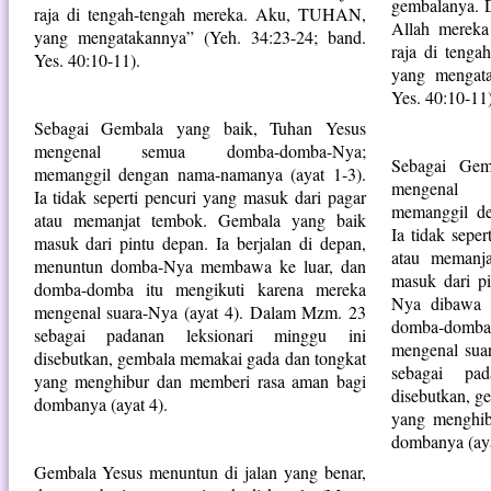
gembalanya.
raja di tengah-tengah mereka. Aku, TUHAN,
Allah merek
yang mengatakannya” (Yeh. 34:23-24; band.
raja di teng
Yes. 40:10-11).
yang mengata
Yes. 40:10-11)
Sebagai Gembala yang baik, Tuhan Yesus
mengenal semua domba-domba-Nya;
Sebagai Gem
memanggil dengan nama-namanya (ayat 1-3).
mengenal 
Ia tidak seperti pencuri yang masuk dari pagar
memanggil de
atau memanjat tembok. Gembala yang baik
Ia tidak sepe
masuk dari pintu depan. Ia berjalan di depan,
atau memanj
menuntun domba-Nya membawa ke luar, dan
masuk dari p
domba-domba itu mengikuti karena mereka
Nya dibawa k
mengenal suara-Nya (ayat 4). Dalam Mzm. 23
domba-domba
sebagai padanan leksionari minggu ini
mengenal sua
disebutkan, gembala memakai gada dan tongkat
sebagai pad
yang menghibur dan memberi rasa aman bagi
disebutkan, g
dombanya (ayat 4).
yang menghib
dombanya (aya
Gembala Yesus menuntun di jalan yang benar,