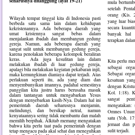
seharusnya ditanggung (ayat 19-21)
mula bertumbu
setelah Pent
orang (Kis. 
Wilayah tempat tinggal kita di Indonesia pasti
yang luar bia
berbeda satu sama lain dalam kehidupan
secara kuanti
kekristenannya. Ada beberapa daerah yang
umat kristennya sangat bebas dalam
banyak hal 
menjalankan ibadah dan membangun gedung
terapkan dala
gereja. Namun, ada beberapa daerah yang
sangat sulit untuk membangun gedung gereja,
karena penolakan beberapa kelompok beraliran
keras.
Ada juga kesulitan lain dalam
Kita perlu me
melakukan ibadah di luar gedung gereja,
sebagai orga
apalagi bila melakukan kegiatan pekabaran injil,
Sebagai orga
maka kemungkinan dianiaya dapat terjadi. Atas
perlakuan seperti itu, ada yang diam dan
kesatuan yan
menyembunyikan imannya, padahal semestinya
dengan Kristu
panggilan kita justru harus berusaha masuk
Kol. 1:18). 
dalam tantangan untuk mengabarkan Yesus
sangat pen
dengan menyebarkan kasih-Nya. Dalam hal ini
pemerintah daerah seharusnya menjamin,
mengatakan: 
melindungi, dan bersikap netral, namun
Omnes Unum 
kenyataannya sering tidak membantu dan malah
satu (Yoh. 17
memilih berpihak. Alkitab memang mengatakan
jemaat dan p
bahwa kita perlu taat pada pemerintah dengan
sulit terjadi.
tetap mengacu pada akal sehat dan meneguhkan