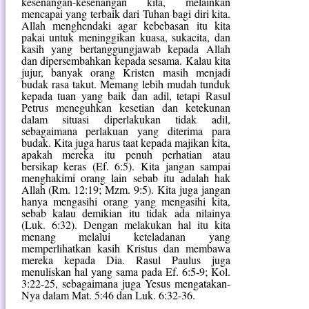
kesenangan-kesenangan kita, melainkan
mencapai yang terbaik dari Tuhan bagi diri kita.
Allah menghendaki agar kebebasan itu kita
pakai untuk meninggikan kuasa, sukacita, dan
kasih yang bertanggungjawab kepada Allah
dan dipersembahkan kepada sesama. Kalau kita
jujur, banyak orang Kristen masih menjadi
budak rasa takut. Memang lebih mudah tunduk
kepada tuan yang baik dan adil, tetapi Rasul
Petrus meneguhkan kesetian dan ketekunan
dalam situasi diperlakukan tidak adil,
sebagaimana perlakuan yang diterima para
budak. Kita juga harus taat kepada majikan kita,
apakah mereka itu penuh perhatian atau
bersikap keras (Ef. 6:5). Kita jangan sampai
menghakimi orang lain sebab itu adalah hak
Allah (Rm. 12:19; Mzm. 9:5). Kita juga jangan
hanya mengasihi orang yang mengasihi kita,
sebab kalau demikian itu tidak ada nilainya
(Luk. 6:32). Dengan melakukan hal itu kita
menang melalui keteladanan yang
memperlihatkan kasih Kristus dan membawa
mereka kepada Dia. Rasul Paulus juga
menuliskan hal yang sama pada Ef. 6:5-9; Kol.
3:22-25, sebagaimana juga Yesus mengatakan-
Nya dalam Mat. 5:46 dan Luk. 6:32-36.