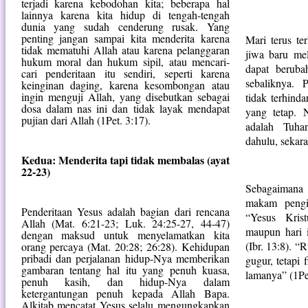
terjadi karena kebodohan kita; beberapa hal
lainnya karena kita hidup di tengah-tengah
dunia yang sudah cenderung rusak. Yang
penting jangan sampai kita menderita karena
Mari terus t
tidak mematuhi Allah atau karena pelanggaran
jiwa baru mel
hukum moral dan hukum sipil, atau mencari-
dapat beruba
cari penderitaan itu sendiri, seperti karena
sebaliknya. 
keinginan daging, karena kesombongan atau
ingin menguji Allah, yang disebutkan sebagai
tidak terhinda
dosa dalam nas ini dan tidak layak mendapat
yang tetap.
pujian dari Allah (1Pet. 3:17).
adalah Tuha
dahulu, sekar
Kedua: Menderita tapi tidak membalas (ayat
22-23)
Sebagaimana
makam pengi
Penderitaan Yesus adalah bagian dari rencana
“Yesus Kris
Allah (Mat. 6:21-23; Luk. 24:25-27, 44-47)
maupun hari 
dengan maksud untuk menyelamatkan kita
(Ibr. 13:8). 
orang percaya (Mat. 20:28; 26:28). Kehidupan
pribadi dan perjalanan hidup-Nya memberikan
gugur, tetapi
gambaran tentang hal itu yang penuh kuasa,
lamanya” (1Pe
penuh kasih, dan hidup-Nya dalam
ketergantungan penuh kepada Allah Bapa.
Alkitab mencatat Yesus selalu mengungkapkan