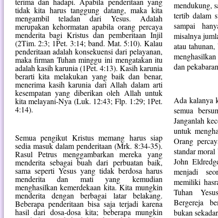
terima dan hadapi. Apabila penderitaan yang
mendukung, sa
tidak kita harus tanggung datang, maka kita
tertib dalam s
mengambil teladan dari Yesus. Adalah
sampai hany
merupakan kehormatan apabila orang percaya
menderita bagi Kristus dan pemberitaan Injil
misalnya juml
(2Tim. 2:3; 1Pet. 3:14; band. Mat. 5:10). Kalau
atau tahunan, 
penderitaan adalah konsekuensi dari pelayanan,
menghasilkan
maka firman Tuhan minggu ini mengatakan itu
dan pekabaran 
adalah kasih karunia (1Pet. 4:13). Kasih karunia
berarti kita melakukan yang baik dan benar,
menerima kasih karunia dari Allah dalam arti
kesempatan yang diberikan oleh Allah untuk
Ada kalanya k
kita melayani-Nya (Luk. 12:43; Flp. 1:29; 1Pet.
4:14).
semua bersum
Janganlah kec
untuk menghak
Semua pengikut Kristus memang harus siap
Orang percay
sedia masuk dalam penderitaan (Mrk. 8:34-35).
standar moral 
Rasul Petrus menggambarkan mereka yang
John Eldred
menderita sebagai buah dari perbuatan baik,
sama seperti Yesus yang tidak berdosa harus
menjadi seo
menderita dan mati yang kemudian
memiliki hasr
menghasilkan kemerdekaan kita. Kita mungkin
Tuhan Yesu
menderita dengan berbagai latar belakang.
Bergereja b
Beberapa penderitaan bisa saja terjadi karena
hasil dari dosa-dosa kita; beberapa mungkin
bukan sekadar