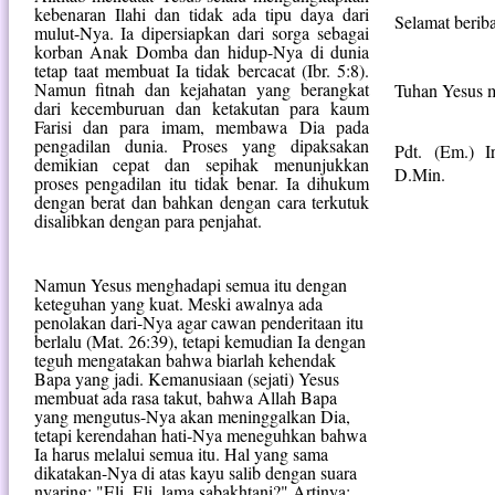
kebenaran Ilahi dan tidak ada tipu daya dari
Selamat berib
mulut-Nya. Ia dipersiapkan dari sorga sebagai
korban Anak Domba dan hidup-Nya di dunia
tetap taat membuat Ia tidak bercacat (Ibr. 5:8).
Namun fitnah dan kejahatan yang berangkat
Tuhan Yesus m
dari kecemburuan dan ketakutan para kaum
Farisi dan para imam, membawa Dia pada
pengadilan dunia. Proses yang dipaksakan
Pdt. (Em.) I
demikian cepat dan sepihak menunjukkan
D.Min.
proses pengadilan itu tidak benar. Ia dihukum
dengan berat dan bahkan dengan cara terkutuk
disalibkan dengan para penjahat.
Namun Yesus menghadapi semua itu dengan
keteguhan yang kuat. Meski awalnya ada
penolakan dari-Nya agar cawan penderitaan itu
berlalu (Mat. 26:39), tetapi kemudian Ia dengan
teguh mengatakan bahwa biarlah kehendak
Bapa yang jadi. Kemanusiaan (sejati) Yesus
membuat ada rasa takut, bahwa Allah Bapa
yang mengutus-Nya akan meninggalkan Dia,
tetapi kerendahan hati-Nya meneguhkan bahwa
Ia harus melalui semua itu. Hal yang sama
dikatakan-Nya di atas kayu salib dengan suara
nyaring: "Eli, Eli, lama sabakhtani?" Artinya: