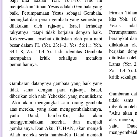
menjelaskan Tuhan Yesus adalah Gembala yang
Firman Tuhan
baik. Perumpamaan Yesus sebagai Gembala,
kita Yoh. 10
berangkat dari peran gembala yang semestinya
Yesus ada
dilakukan oleh raja-raja Israel terhadap
Perumpamaa
rakyatnya, tetapi tidak berjalan dengan baik.
berangkat dar
Kekecewaan tersebut dituliskan oleh para nabi
dilakukan ole
besar dalam PL (Yer. 23:1–2; Yes. 56:11; Yeh.
berjalan den
34:1–8; Za. 11:4–5). Jadi, identitas Gembala
dituliskan ole
merupakan kritik sekaligus metafora
Lama (Yer. 2
pemulihannya.
Za. 11:4–5). 
kritik sekalig
Gambaran datangnya gembala yang baik yang
tidak sama dengan para raja-raja Israel,
Gambaran dat
diberikan oleh nabi Yehezkiel yang menuliskan:
tidak sama 
"Aku akan mengangkat satu orang gembala
diberikan ole
atas mereka, yang akan menggembalakannya,
"Aku akan m
yaitu Daud, hamba-Ku; dia akan
atas mereka,
menggembalakan mereka, dan menjadi
yaitu Da
gembalanya. Dan Aku, TUHAN, akan menjadi
menggembal
Allah mereka serta hamba-Ku Daud menjadi