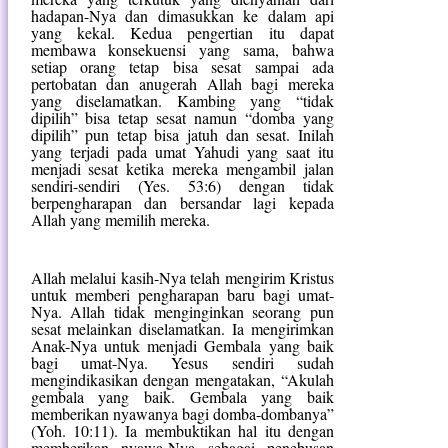
hadapan-Nya dan dimasukkan ke dalam api
yang kekal. Kedua pengertian itu dapat
membawa konsekuensi yang sama, bahwa
setiap orang tetap bisa sesat sampai ada
pertobatan dan anugerah Allah bagi mereka
yang diselamatkan. Kambing yang “tidak
dipilih” bisa tetap sesat namun “domba yang
dipilih” pun tetap bisa jatuh dan sesat. Inilah
yang terjadi pada umat Yahudi yang saat itu
menjadi sesat ketika mereka mengambil jalan
sendiri-sendiri (Yes. 53:6) dengan tidak
berpengharapan dan bersandar lagi kepada
Allah yang memilih mereka.
Allah melalui kasih-Nya telah mengirim Kristus
untuk memberi pengharapan baru bagi umat-
Nya. Allah tidak menginginkan seorang pun
sesat melainkan diselamatkan. Ia mengirimkan
Anak-Nya untuk menjadi Gembala yang baik
bagi umat-Nya. Yesus sendiri sudah
mengindikasikan dengan mengatakan, “Akulah
gembala yang baik. Gembala yang baik
memberikan nyawanya bagi domba-dombanya”
(Yoh. 10:11). Ia membuktikan hal itu dengan
memberikan nyawa-Nya sebagai penebusan