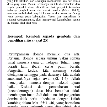
yang kita lakukan, dan sekaligus memisahkan kita dari kuasa
dosa yang lama. Melalui semuanya itu kita disembuhkan dari
segala penyakit dosa, dipulihkan dari penyakit ketakutan
terhadap penghukuman dan masuk neraka (Mzm. 103:3),
terutama sembuh dari penyakit ketakutan akan kematian. Orang
yang percaya pada kebangkitan Yesus dan menjadikan Ia
sebagai Juruselamatnya, akan memperoleh kesembuhan semua
itu melalui bilur-bilur-Nya.
Keempat: Kembali kepada gembala dan
pemelihara jiwa (ayat 25)
Perumpamaan domba memiliki dua arti.
Pertama, domba secara umum yakni semua
umat manusia sama di hadapan Tuhan, yang
berarti lahir ibarat kertas putih bersih.
Pengertian kedua, kita memang sudah
ditetapkan sehingga pada dasarnya kita adalah
anak-anak-Nya sejak awal (Ef. 1:4). Allah
menciptakan manusia dengan maksud tujuan
baik. Diskusi dan pembahasan soal
(kecenderungan) dosa bisa berakibat tidak
membangun iman. Jadi dalam nas ini pengertian
domba tidak perlu dibedakan dengan istilah
kambing dalam Mat. 25:31-46, yang bermakna
mereka yang terkutuk yang dienyahlah dari