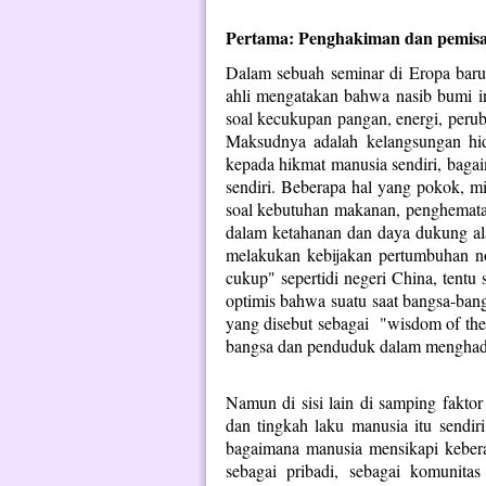
Pertama: Penghakiman dan pemisah
Dalam sebuah seminar di Eropa baru-
ahli mengatakan bahwa nasib bumi i
soal kecukupan pangan, energi, perub
Maksudnya adalah kelangsungan hidup
kepada hikmat manusia sendiri, bag
sendiri. Beberapa hal yang pokok, m
soal kebutuhan makanan, penghemata
dalam ketahanan dan daya dukung al
melakukan kebijakan pertumbuhan no
cukup" sepertidi negeri China, tentu
optimis bahwa suatu saat bangsa-bang
yang disebut sebagai "wisdom of the
bangsa dan penduduk dalam menghad
Namun di sisi lain di samping faktor 
dan tingkah laku manusia itu sendiri
bagaimana manusia mensikapi keber
sebagai pribadi, sebagai komunita