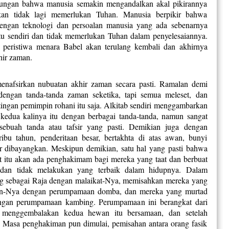
ungan bahwa manusia semakin mengandalkan akal pikirannya
ahkan tidak lagi memerlukan Tuhan. Manusia berpikir bahwa
engan teknologi dan persoalan manusia yang ada sebenarnya
u sendiri dan tidak memerlukan Tuhan dalam penyelesaiannya.
 peristiwa menara Babel akan terulang kembali dan akhirnya
hir zaman.
enafsirkan nubuatan akhir zaman secara pasti. Ramalan demi
dengan tanda-tanda zaman seketika, tapi semua meleset, dan
ngan pemimpin rohani itu saja. Alkitab sendiri menggambarkan
 kedua kalinya itu dengan berbagai tanda-tanda, namun sangat
ebuah tanda atau tafsir yang pasti. Demikian juga dengan
eribu tahun, penderitaan besar, bertakhta di atas awan, bunyi
ar dibayangkan. Meskipun demikian, satu hal yang pasti bahwa
at itu akan ada penghakimam bagi mereka yang taat dan berbuat
dan tidak melakukan yang terbaik dalam hidupnya. Dalam
ng sebagai Raja dengan malaikat-Nya, memisahkan mereka yang
kan-Nya dengan perumpamaan domba, dan mereka yang murtad
ngan perumpamaan kambing. Perumpamaan ini berangkat dari
menggembalakan kedua hewan itu bersamaan, dan setelah
 Masa penghakiman pun dimulai, pemisahan antara orang fasik