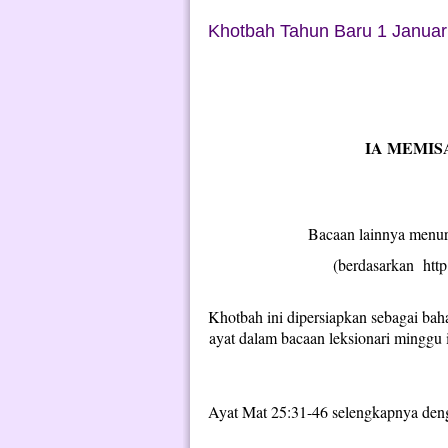
Khotbah Tahun Baru 1 Januar
IA MEMIS
Bacaan lainnya menur
(berdasarkan
http
Khotbah ini dipersiapkan sebagai bah
ayat dalam bacaan leksionari minggu i
Ayat Mat 25:31-46 selengkapnya den