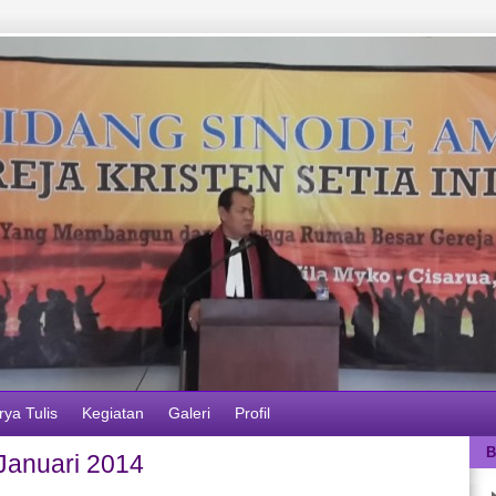
rya Tulis
Kegiatan
Galeri
Profil
B
Januari 2014