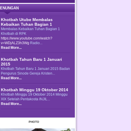
ENUNGAN
Khotbah Utube Membalas
Kebaikan Tuhan Bagian 1
Membalas Kebaikan Tuhan Bagian 1
Khotbah di RPK
https://www.youtube.com/watch?
v=WDjALZ3h3Wg
Radio...
Read More...
Khotbah Tahun Baru 1 Januari
2015
Khotbah Tahun Baru 1 Januari 2015 Badan
Pengurus Sinode Gereja Kristen...
Read More...
Khotbah Minggu 19 Oktober 2014
Khotbah Minggu 19 Oktober 2014 Minggu
XIX Setelah Pentakosta INJIL...
Read More...
PHOTO