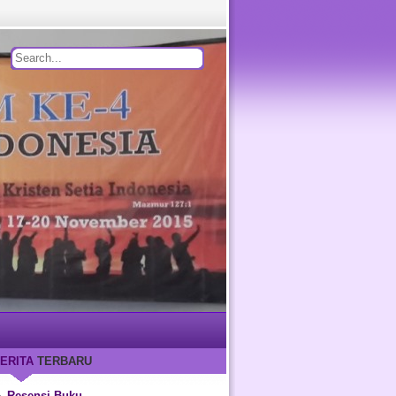
ERITA
TERBARU
Resensi Buku