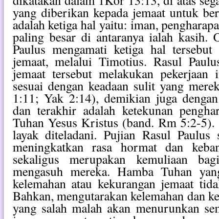
dikatakan dalam 1Kor 13:13, di atas seg
yang diberikan kepada jemaat untuk be
adalah ketiga hal yaitu: iman, pengharap
paling besar di antaranya ialah kasih. 
Paulus mengamati ketiga hal tersebut
jemaat, melalui Timotius. Rasul Pau
jemaat tersebut melakukan pekerjaan
sesuai dengan keadaan sulit yang mere
1:11; Yak 2:14), demikian juga dengan
dan terakhir adalah ketekunan pengh
Tuhan Yesus Kristus (band. Rm 5:2-5).
layak diteladani. Pujian Rasul Paulus
meningkatkan rasa hormat dan keba
sekaligus merupakan kemuliaan ba
mengasuh mereka. Hamba Tuhan yang
kelemahan atau kekurangan jemaat ti
Bahkan, mengutarakan kelemahan dan ke
yang salah malah akan menurunkan sem