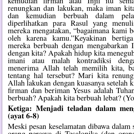
kemudian firman atau Injil itu sema
renungkan dan lakukan, maka iman ki
dan kemudian berbuah dalam pelay
diperlihatkan para Rasul yang menuli
mereka mengatakan, “bagaimana kami be
oleh karena kamu.”Keyakinan bertig
mereka berbuah dengan mengabarkan In
dengan kita? Apakah hidup kita meneguh
imani atau malah kontradiksi denga
menerima Allah telah memilih kita, b
tentang hal tersebut? Mari kita renun
Allah lakukan dengan kuasanya setelah 
firman dan beriman Yesus adalah Tuha
berbuah? Apakah kita berbuah lebat? (Yo
Ketiga: Menjadi teladan dalam men
(ayat 6-8)
Meski pesan keselamatan dibawa dalam s
orang percaya di Tesalonika (dan ora