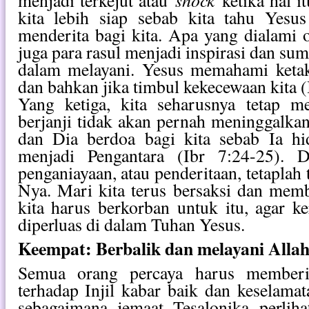
menjadi terkejut atau
ketika hal it
kita lebih siap sebab kita tahu Yesu
menderita bagi kita. Apa yang dialami
juga para rasul menjadi inspirasi dan sum
dalam melayani. Yesus memahami ketak
dan bahkan jika timbul kekecewaan kita (
Yang ketiga, kita seharusnya tetap 
berjanji tidak akan pernah meninggalkan
dan Dia berdoa bagi kita sebab Ia hi
menjadi Pengantara (Ibr 7:24-25). D
penganiayaan, atau penderitaan, tetaplah
Nya. Mari kita terus bersaksi dan mem
kita harus berkorban untuk itu, agar k
diperluas di dalam Tuhan Yesus.
Keempat: Berbalik dan melayani Allah 
Semua orang percaya harus member
terhadap Injil kabar baik dan keselama
sebagaimana jemaat Tesalonika perliha