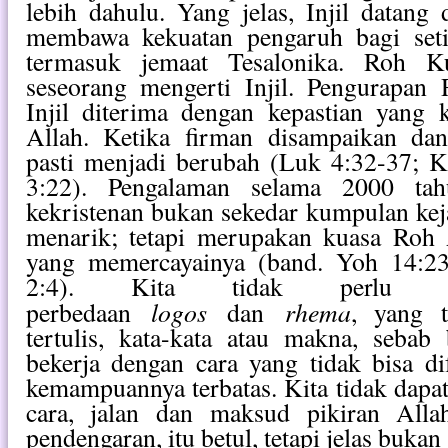
lebih dahulu. Yang jelas, Injil datang
membawa kekuatan pengaruh bagi setia
termasuk jemaat Tesalonika. Roh 
seseorang mengerti Injil. Pengurapa
Injil diterima dengan kepastian yang 
Allah. Ketika firman disampaikan da
pasti menjadi berubah (Luk 4:32-37; K
3:22). Pengalaman selama 2000 tahu
kekristenan bukan sekedar kumpulan keja
menarik; tetapi merupakan kuasa Roh A
yang memercayainya (band. Yoh 14:23
2:4). Kita tidak perlu men
logos
rhema
perbedaan
dan
, yang t
tertulis, kata-kata atau makna, sebab
bekerja dengan cara yang tidak bisa d
kemampuannya terbatas. Kita tidak dap
cara, jalan dan maksud pikiran Alla
pendengaran, itu betul, tetapi jelas buka